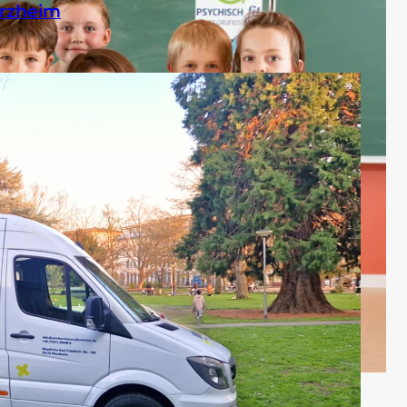
rzheim
ychisch fit in der