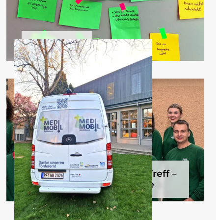
Total Media
ShareZukunft und ShareTreff –
ein Miteinanderort für alle