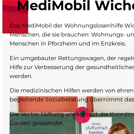
MediMobil Wich
Das MediMobil der Wohnungslosenhilfe Wi
Menschen, die sie brauchen: Wohnungs- u
Menschen in Pforzheim und im Enzkreis.
Ein umgebauter Rettungswagen, der regelmä
Hilfe zur Verbesserung der gesundheitlichen
werden.
Die medizinischen Hilfen werden von ehrena
begleitende Sozialberatung übernimmt da
Die Vector Stiftung unterstützt die Koord
Garden gespendet.