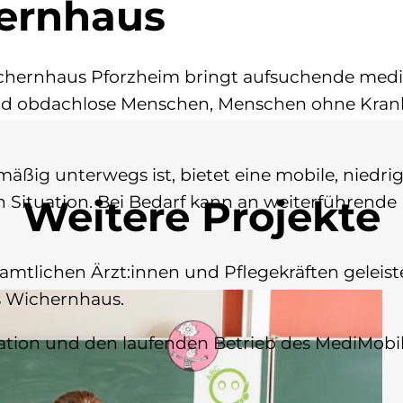
ernhaus
chernhaus Pforzheim bringt aufsuchende mediz
nd obdachlose Menschen, Menschen ohne Kran
ßig unterwegs ist, bietet eine mobile, niedri
 Situation. Bei Bedarf kann an weiterführende 
Weitere Projekte
mtlichen Ärzt:innen und Pflegekräften geleiste
s Wichernhaus.
ination und den laufenden Betrieb des MediMobi