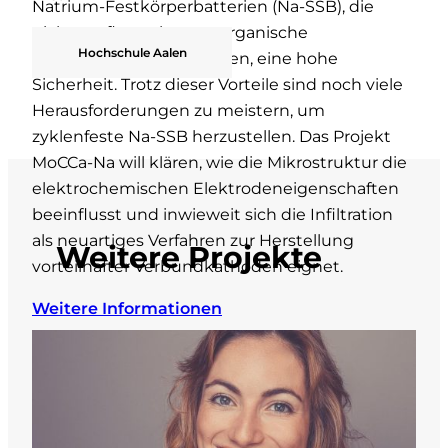
Natrium-Festkörperbatterien (Na-SSB), die
nicht entflammbare anorganische
Hochschule Aalen
Festelektrolyte verwenden, eine hohe
Sicherheit. Trotz dieser Vorteile sind noch viele
Herausforderungen zu meistern, um
zyklenfeste Na-SSB herzustellen. Das Projekt
MoCCa-Na will klären, wie die Mikrostruktur die
elektrochemischen Elektrodeneigenschaften
beeinflusst und inwieweit sich die Infiltration
als neuartiges Verfahren zur Herstellung
Weitere Projekte
vorteilhafter Verbundkathoden eignet.
Weitere Informationen