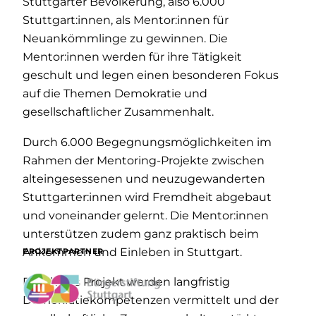
Stuttgarter Bevölkerung, also 6.000
Stuttgart:innen, als Mentor:innen für
Neuankömmlinge zu gewinnen. Die
Mentor:innen werden für ihre Tätigkeit
geschult und legen einen besonderen Fokus
auf die Themen Demokratie und
gesellschaftlicher Zusammenhalt.
Durch 6.000 Begegnungsmöglichkeiten im
Rahmen der Mentoring-Projekte zwischen
alteingesessenen und neuzugewanderten
Stuttgarter:innen wird Fremdheit abgebaut
und voneinander gelernt. Die Mentor:innen
unterstützen zudem ganz praktisch beim
Ankommen und Einleben in Stuttgart.
PROJEKTPARTNER
Durch das Projekt werden langfristig
Demokratiekompetenzen vermittelt und der