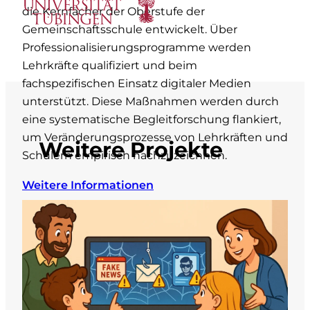
die Kernfächer der Oberstufe der
Gemeinschaftsschule entwickelt. Über
Professionalisierungsprogramme werden
Lehrkräfte qualifiziert und beim
fachspezifischen Einsatz digitaler Medien
unterstützt. Diese Maßnahmen werden durch
eine systematische Begleitforschung flankiert,
um Veränderungsprozesse von Lehrkräften und
Weitere Projekte
Schülern empirisch nachzuzeichnen.
Weitere Informationen