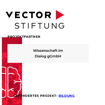
Zum
Inhalt
springen
PROJEKTPARTNER
Wissenschaft im
Dialog gGmbH
GEFÖRDERTES PROJEKT
•
BILDUNG