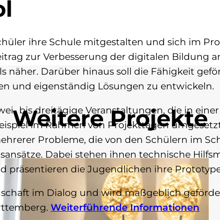
l
hüler ihre Schule mitgestalten und sich im Pr
eitrag zur Verbesserung der digitalen Bildung
ols näher. Darüber hinaus soll die Fähigkeit ge
ren und eigenständig Lösungen zu entwickeln.
ei- bis dreitägige Veranstaltungen, die in eine
Weitere Projekte
eispiel im Rahmen von Projekttagen umgeset
ehrerer Probleme, die von den Schülern im Sc
ansätze. Dabei stehen ihnen technische Hilfsm
d präsentieren die Jugendlichen ihre Prototype
schaft im Dialog und wird maßgeblich gefördert
ürttemberg.
Weiterführende Informationen