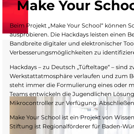
Make Your Schoo
Beim Projekt
„
Make Your School“ können Sc
ausprobieren. Die Hackdays leisten einen B
Bandbreite digitaler und elektronischer To
Verbesserungsmöglichkeiten zu identifizie
Hackdays – zu Deutsch „Tüfteltage“ – sind zw
Werkstattatmosphäre verlaufen und zum B
steht immer die Formulierung eines oder m
Teams entwickeln die Jugendlichen Lösungs
Mikrocontroller zur Verfügung. Abschließen
Make Your School ist ein Projekt von Wissen
Stiftung ist Regionalförderer für Baden-W