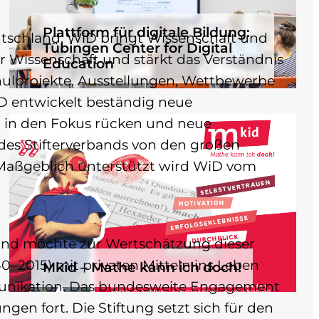
Plattform für digitale Bildung:
utschland. WiD bringt Wissenschaft und
Tübingen Center for Digital
er Wissenschaft und stärkt das Verständnis
Education
hulprojekte, Ausstellungen, Wettbewerbe
D entwickelt beständig neue
n in den Fokus rücken und neue
 des Stifterverbands von den großen
 Maßgeblich unterstützt wird WiD vom
k und möchte zur Wertschätzung dieser
0–2015) mit privaten Mitteln ins Leben
Mkid – Mathe kann ich doch!
munikation. Das bundesweite Engagement
en fort. Die Stiftung setzt sich für den