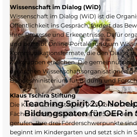
Wissenschaft im Dialog (WiD)
Wissenschaft im Dialog (WiD) ist die Orga
Öffentlichkeit ins Gespräch, fördert das Be
ihrer Prozesse und Erkenntnisse. Dafür or
und betreibt Online-Portale rund um Wiss
Kommunikationsformate, die den Dialog mit
Zielgruppen erreichen. Die gemeinnützige O
deutschen Wissenschaftsorganisationen ge
Bundesministerium für Bildung und Forsc
Klaus Tschira Stiftung
Teaching Spirit 2.0: Nobelp
Die Klaus Tschira Stiftung (KTS) fördert 
Bildungspaten für OER in 
Fächer beitragen. Sie wurde 1995 von dem P
gerufen. Ihre drei Förderschwerpunkte si
beginnt im Kindergarten und setzt sich in 